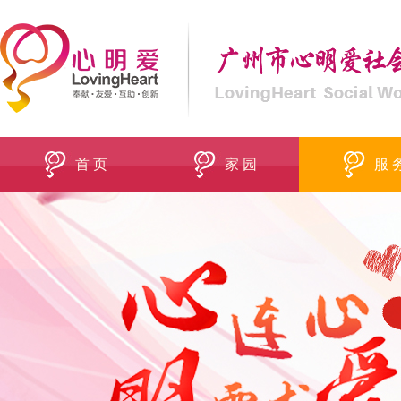
首 页
家 园
服 